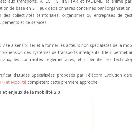
d’état aux transports, ATEC ITS, IFSTTAR et l'ADEME, et animé par
ation de base en STI aux décisionnaires concernés par l'organisation
des collectivités territoriales, organismes ou entreprises de ges
quipements et de services.
vise à sensibiliser et à former les acteurs non spécialistes de la mobi
mpréhension des systèmes de transports intelligents. Il leur permet a
aux, les contraintes réglementaires, et d'identifier les technolo
tificat d'Etudes Spécialisées proposés par Télécom Evolution dan
I) et Mobilité
complètent cette première approche.
et enjeux de la mobilité 2.0