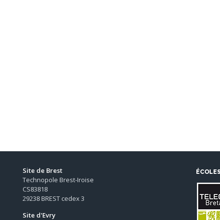
Site de Brest
ÉCOLE
Technopole Brest-Iroise
CS83818
29238 BREST cedex 3
Site d'Evry