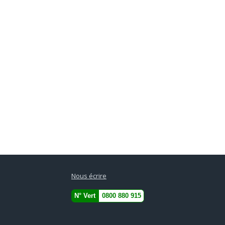
Nous écrire
N° Vert
0800 880 915