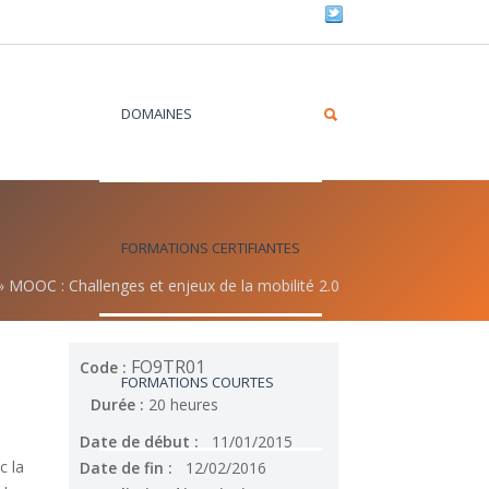
DOMAINES
FORMATIONS CERTIFIANTES
»
MOOC : Challenges et enjeux de la mobilité 2.0
FO9TR01
Code :
FORMATIONS COURTES
Durée :
20 heures
Date de début :
11/01/2015
c la
Date de fin :
12/02/2016