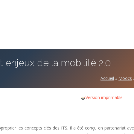
 enjeux de la mobilité 2.0
Accueil
»
Moocs
Version imprimable
prier les concepts clés des ITS. Il a été conçu en partenariat ave