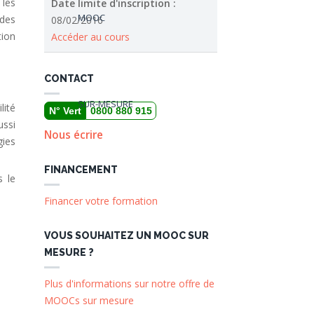
 les
Date limite d'inscription :
MOOC
 des
08/02/2016
tion
Accéder au cours
CONTACT
SUR-MESURE
lité
N° Vert
0800 880 915
ussi
Nous écrire
gies
FINANCEMENT
s le
Financer votre formation
VOUS SOUHAITEZ UN MOOC SUR
MESURE ?
Plus d'informations sur notre offre de
MOOCs sur mesure