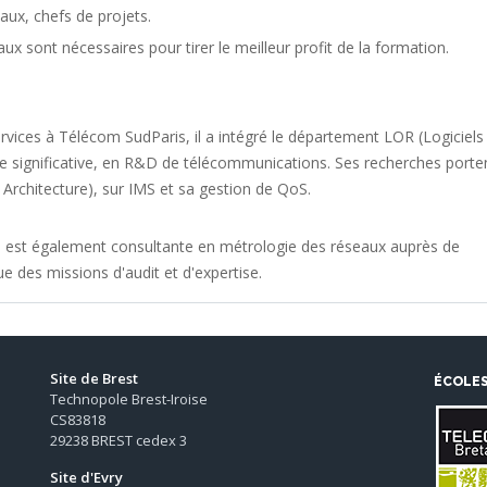
aux, chefs de projets.
x sont nécessaires pour tirer le meilleur profit de la formation.
vices à Télécom SudParis, il a intégré le département LOR (Logiciels
nce significative, en R&D de télécommunications. Ses recherches porte
Architecture), sur IMS et sa gestion de QoS.
e est également consultante en métrologie des réseaux auprès de
ue des missions d'audit et d'expertise.
Site de Brest
ÉCOLE
Technopole Brest-Iroise
CS83818
29238 BREST cedex 3
Site d'Evry