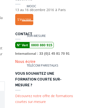
MOOC
13 au 16 décembre 2016
à
Paris
la
S'inscrire
CONTACT
SUR-MESURE
N° Vert
0800 880 915
et
ur
International : 33 (0)1 45 81 70 91
Nous écrire
TÉLÉCOM PARISTALKS
VOUS SOUHAITEZ UNE
FORMATION COURTE SUR-
MESURE ?
Découvrez notre offre de formations
courtes sur-mesure