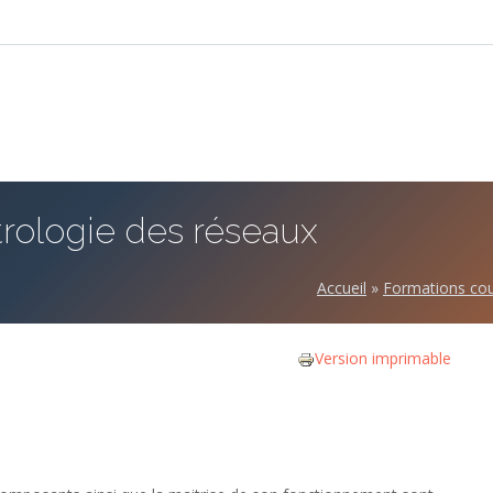
trologie des réseaux
Accueil
»
Formations cou
Version imprimable