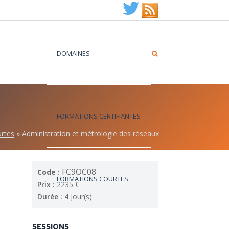
DOMAINES
FORMATIONS CERTIFIANTES
rtes
»
Administration et métrologie des réseaux
FC9OC08
Code :
FORMATIONS COURTES
Prix :
2235 €
Durée :
4 jour(s)
SESSIONS