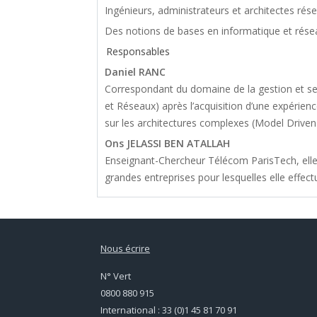
Ingénieurs, administrateurs et architectes rése
Des notions de bases en informatique et réseau
Responsables
Daniel RANC
Correspondant du domaine de la gestion et ser
et Réseaux) après l’acquisition d’une expérie
sur les architectures complexes (Model Driven 
Ons JELASSI BEN ATALLAH
Enseignant-Chercheur Télécom ParisTech, ell
grandes entreprises pour lesquelles elle effect
Nous écrire
N° Vert
0800 880 915
International : 33 (0)1 45 81 70 91