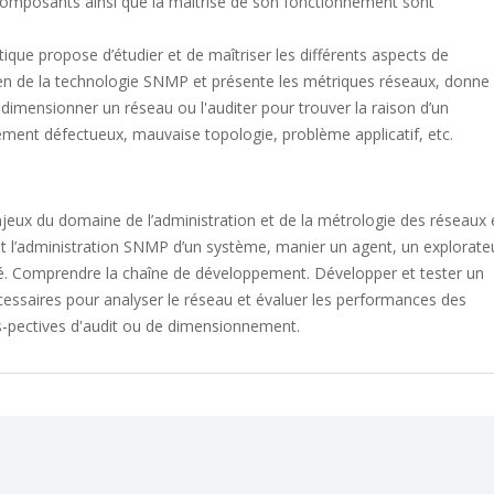
 composants ainsi que la maitrise de son fonctionnement sont
que propose d’étudier et de maîtriser les différents aspects de
yen de la technologie SNMP et présente les métriques réseaux, donne 
dimensionner un réseau ou l'auditer pour trouver la raison d’un
ément défectueux, mauvaise topologie, problème applicatif, etc.
jeux du domaine de l’administration et de la métrologie des réseaux 
out l’administration SNMP d’un système, manier un agent, un explorate
é. Comprendre la chaîne de développement. Développer et tester un
cessaires pour analyser le réseau et évaluer les performances des
rs-pectives d'audit ou de dimensionnement.