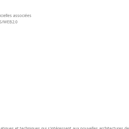
icielles associées
MS/WEB2.0
tiques et techniques qui s'intéressent aux nouvelles architectures d