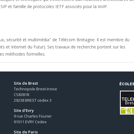
 SIP et famille de protocoles IETF associés pour la VoIP.
x, sécurité et multimédia" de Télécom Bretagne. Il est membre du
 et Internet du Futur). Ses travaux de recherche portent sur les
 les méthodes formelles.
Site de Brest
ÉCOLE
Technopole Brest-Iroise
CS83818
29238 BREST cedex 3
Site d'Evry
9 rue Charles Fourier
91011 EVRY Cedex
Site de Paris