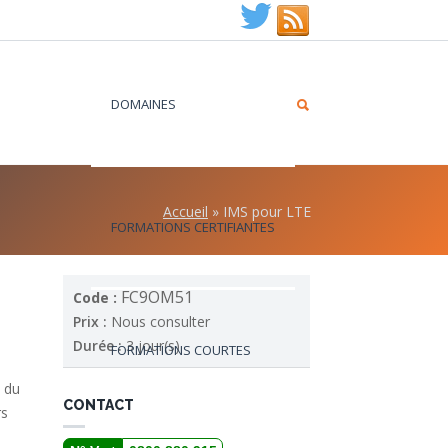
DOMAINES
Accueil
»
IMS pour LTE
FORMATIONS CERTIFIANTES
FC9OM51
Code :
Prix :
Nous consulter
Durée :
3 jour(s)
FORMATIONS COURTES
s du
CONTACT
rs