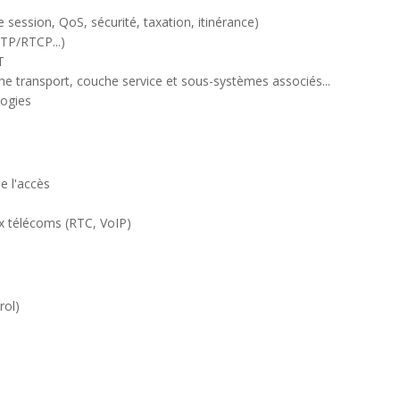
session, QoS, sécurité, taxation, itinérance)
TP/RTCP...)
T
che transport, couche service et sous-systèmes associés...
logies
e l'accès
x télécoms (RTC, VoIP)
rol)