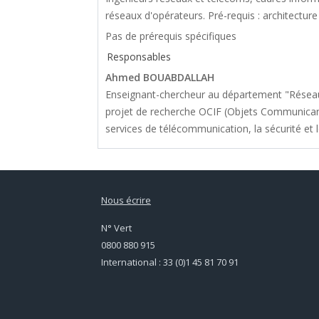
réseaux d'opérateurs. Pré-requis : architecture
Pas de prérequis spécifiques
Responsables
Ahmed BOUABDALLAH
Enseignant-chercheur au département "Réseau
projet de recherche OCIF (Objets Communicants
services de télécommunication, la sécurité et
Nous écrire
N° Vert
0800 880 915
International : 33 (0)1 45 81 70 91