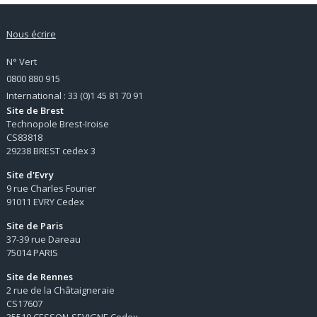
Nous écrire
N° Vert
0800 880 915
International : 33 (0)1 45 81 70 91
Site de Brest
Technopole Brest-Iroise
CS83818
29238 BREST cedex 3
Site d'Evry
9 rue Charles Fourier
91011 EVRY Cedex
Site de Paris
37-39 rue Dareau
75014 PARIS
Site de Rennes
2 rue de la Châtaigneraie
CS17607
35510 CESSON-SEVIGNE Cedex