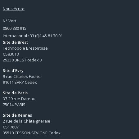
Nous écrire
N° Vert
0800 880 915
International : 33 (0)1 45 81 70 91
Site de Brest
Technopole Brest-Iroise
CS83818
29238 BREST cedex 3
Site d'Evry
9 rue Charles Fourier
91011 EVRY Cedex
Site de Paris
37-39 rue Dareau
75014 PARIS
Site de Rennes
2 rue de la Châtaigneraie
CS17607
35510 CESSON-SEVIGNE Cedex