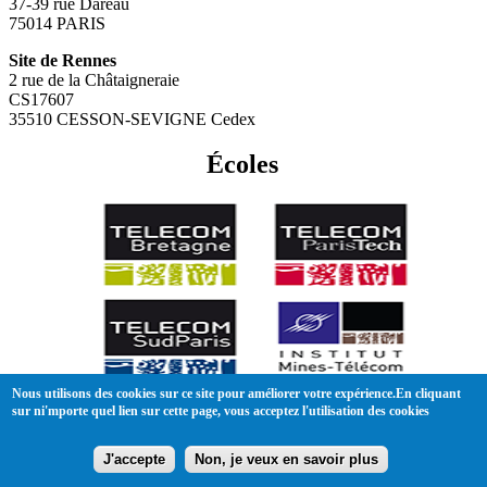
37-39 rue Dareau
75014 PARIS
Site de Rennes
2 rue de la Châtaigneraie
CS17607
35510 CESSON-SEVIGNE Cedex
Écoles
Nous utilisons des cookies sur ce site pour améliorer votre expérience.En cliquant
sur ni'mporte quel lien sur cette page, vous acceptez l'utilisation des cookies
Conditions générales de vente
|
Mentions légales
Plan du site
J'accepte
Non, je veux en savoir plus