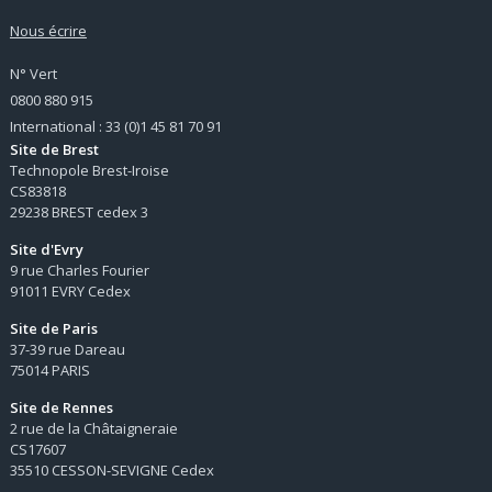
Nous écrire
N° Vert
0800 880 915
International : 33 (0)1 45 81 70 91
Site de Brest
Technopole Brest-Iroise
CS83818
29238 BREST cedex 3
Site d'Evry
9 rue Charles Fourier
91011 EVRY Cedex
Site de Paris
37-39 rue Dareau
75014 PARIS
Site de Rennes
2 rue de la Châtaigneraie
CS17607
35510 CESSON-SEVIGNE Cedex