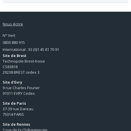
Nous écrire
N° Vert
0800 880 915
International : 33 (0)1 45 81 70 91
Site de Brest
Technopole Brest-Iroise
CS83818
29238 BREST cedex 3
Site d'Evry
9 rue Charles Fourier
91011 EVRY Cedex
Site de Paris
37-39 rue Dareau
75014 PARIS
Site de Rennes
2 rue de la Châtaigneraie