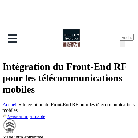
Recherc
Form
de
reche
Intégration du Front-End RF
pour les télécommunications
mobiles
Accueil
»
Intégration du Front-End RF pour les télécommunications
mobiles
Version imprimable
Stage intra entreprise