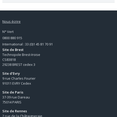
Nous écrire
N° Vert
0800 880 915
International : 33 (0)1 45 81 70 91
Site de Brest
Technopole Brest-Iroise
CS83818
29238 BREST cedex 3
Site d'Evry
9 rue Charles Fourier
91011 EVRY Cedex
Site de Paris
37-39 rue Dareau
75014 PARIS
Site de Rennes
2 rue de la Châtaigneraie