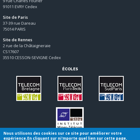
9 rue Charles Fourier
91011 EVRY Cedex
Site de Paris
37-39 rue Dareau
75014 PARIS
Site de Rennes
2 rue de la Châtaigneraie
CS17607
35510 CESSON-SEVIGNE Cedex
ÉCOLES
Nous utilisons des cookies sur ce site pour améliorer votre
expérience.En cliquant sur ni'mporte quel lien sur cette page,