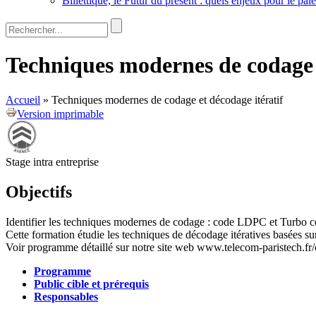
Billettique, le Futur du présent : quels enjeux pour le pa
Rechercher
Formulaire de recherche
Techniques modernes de codage e
Accueil
»
Techniques modernes de codage et décodage itératif
Version imprimable
Stage intra entreprise
Objectifs
Identifier les techniques modernes de codage : code LDPC et Turbo c
Cette formation étudie les techniques de décodage itératives basées su
Voir programme détaillé sur notre site web www.telecom-paristech.fr/co
Programme
(active tab)
Public cible et prérequis
Stage
Responsables