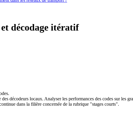
iement dans les réseaux de transport ?
t décodage itératif
odes.
r des décodeurs locaux. Analyser les performances des codes sur les gra
ntinue dans la filière concernée de la rubrique "stages courts".