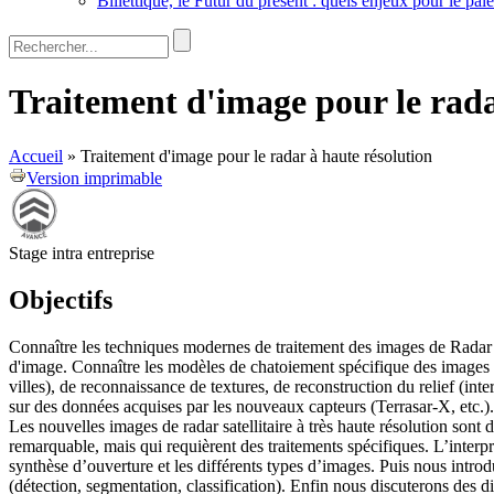
Billettique, le Futur du présent : quels enjeux pour le pa
Rechercher
Formulaire de recherche
Traitement d'image pour le rada
Accueil
»
Traitement d'image pour le radar à haute résolution
Version imprimable
Stage intra entreprise
Objectifs
Connaître les techniques modernes de traitement des images de Radar 
d'image. Connaître les modèles de chatoiement spécifique des images ac
villes), de reconnaissance de textures, de reconstruction du relief (int
sur des données acquises par les nouveaux capteurs (Terrasar-X, etc.).
Les nouvelles images de radar satellitaire à très haute résolution sont 
remarquable, mais qui requièrent des traitements spécifiques. L’interpré
synthèse d’ouverture et les différents types d’images. Puis nous introd
(détection, segmentation, classification). Enfin nous discuterons des div