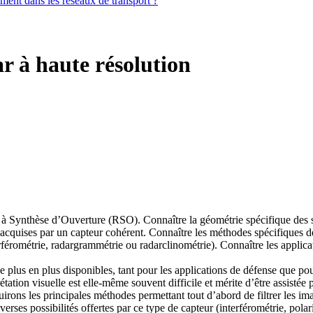
iement dans les réseaux de transport ?
r à haute résolution
à Synthèse d’Ouverture (RSO). Connaître la géométrie spécifique des sy
quises par un capteur cohérent. Connaître les méthodes spécifiques de fi
erférométrie, radargrammétrie ou radarclinométrie). Connaître les applica
de plus en plus disponibles, tant pour les applications de défense que pou
tation visuelle est elle-même souvent difficile et mérite d’être assistée
uirons les principales méthodes permettant tout d’abord de filtrer les i
erses possibilités offertes par ce type de capteur (interférométrie, polar