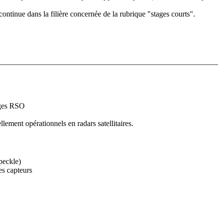
ntinue dans la filière concernée de la rubrique "stages courts".
mages RSO
llement opérationnels en radars satellitaires.
peckle)
es capteurs