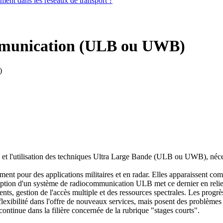
iement dans les réseaux de transport ?
mmunication (ULB ou UWB)
)
es et l'utilisation des techniques Ultra Large Bande (ULB ou UWB), néc
ment pour des applications militaires et en radar. Elles apparaissent c
eption d'un système de radiocommunication ULB met ce dernier en relie
ents, gestion de l'accès multiple et des ressources spectrales. Les prog
flexibilité dans l'offre de nouveaux services, mais posent des problèmes 
ntinue dans la filière concernée de la rubrique "stages courts".