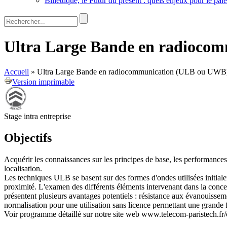
Billettique, le Futur du présent : quels enjeux pour le pa
Rechercher
Formulaire de recherche
Ultra Large Bande en radioco
Accueil
»
Ultra Large Bande en radiocommunication (ULB ou UWB
Version imprimable
Stage intra entreprise
Objectifs
Acquérir les connaissances sur les principes de base, les performanc
localisation.
Les techniques ULB se basent sur des formes d'ondes utilisées initiale
proximité. L'examen des différents éléments intervenant dans la conc
présentent plusieurs avantages potentiels : résistance aux évanouissem
normalisation pour une utilisation sans licence permettant une grande 
Voir programme détaillé sur notre site web www.telecom-paristech.fr/co