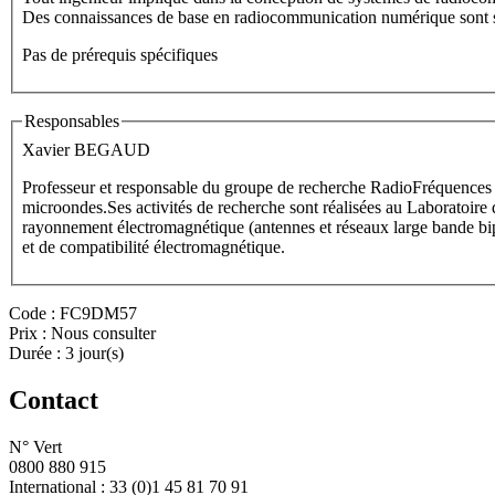
Des connaissances de base en radiocommunication numérique sont souh
Pas de prérequis spécifiques
Responsables
Xavier BEGAUD
Professeur et responsable du groupe de recherche RadioFréquences
microondes.Ses activités de recherche sont réalisées au Laborato
rayonnement électromagnétique (antennes et réseaux large bande bipolarisation et 3D) et de la conception de métamatériaux pour des applications radar, de communication mobiles, de caractérisation de canal
et de compatibilité électromagnétique.
Code :
FC9DM57
Prix :
Nous consulter
Durée :
3 jour(s)
Contact
N° Vert
0800 880 915
International : 33 (0)1 45 81 70 91