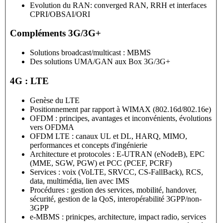
Evolution du RAN: converged RAN, RRH et interfaces
CPRI/OBSAI/ORI
Compléments 3G/3G+
Solutions broadcast/multicast : MBMS
Des solutions UMA/GAN aux Box 3G/3G+
4G : LTE
Genèse du LTE
Positionnement par rapport à WIMAX (802.16d/802.16e)
OFDM : principes, avantages et inconvénients, évolutions
vers OFDMA
OFDM LTE : canaux UL et DL, HARQ, MIMO,
performances et concepts d'ingénierie
Architecture et protocoles : E-UTRAN (eNodeB), EPC
(MME, SGW, PGW) et PCC (PCEF, PCRF)
Services : voix (VoLTE, SRVCC, CS-FallBack), RCS,
data, multimédia, lien avec IMS
Procédures : gestion des services, mobilité, handover,
sécurité, gestion de la QoS, interopérabilité 3GPP/non-
3GPP
e-MBMS : prinicpes, architecture, impact radio, services