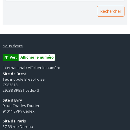
Nous écrire
N° Vert
Afficher le numéro
International :
Afficher le numéro
Site de Brest
Technopole Brest-Iroise
CS83818
29238 BREST cedex 3
Site d'Evry
9 rue Charles Fourier
91011 EVRY Cedex
Site de Paris
37-39 rue Dareau