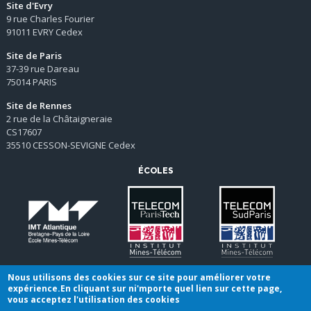
Site d'Evry
9 rue Charles Fourier
91011 EVRY Cedex
Site de Paris
37-39 rue Dareau
75014 PARIS
Site de Rennes
2 rue de la Châtaigneraie
CS17607
35510 CESSON-SEVIGNE Cedex
ÉCOLES
Nous utilisons des cookies sur ce site pour améliorer votre
expérience.En cliquant sur ni'mporte quel lien sur cette page,
vous acceptez l'utilisation des cookies
Conditions générales de vente
|
Mentions légales