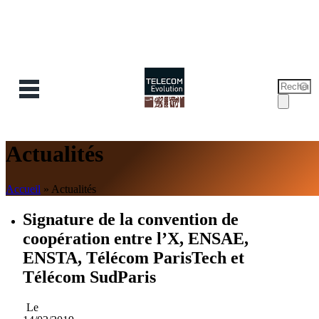
Recherc
Form
de
reche
Actualités
Accueil
»
Actualités
Signature de la convention de
coopération entre l’X, ENSAE,
ENSTA, Télécom ParisTech et
Télécom SudParis
Le