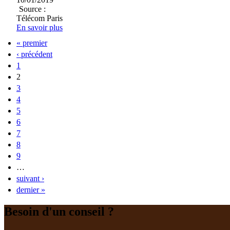
Source :
Télécom Paris
En savoir plus
« premier
‹ précédent
1
2
3
4
5
6
7
8
9
…
suivant ›
dernier »
Besoin d'un conseil ?