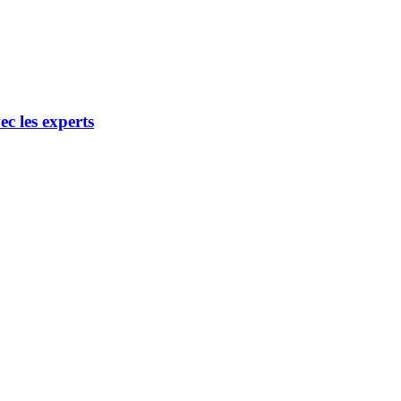
s experts
c les experts
 avec les experts