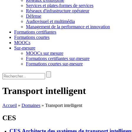
Réseaux d'entreprise
Services et plates-formes de services
Réseaux d'infrastructure opérateur
Défense
Audiovisuel et multimédia
Management de la performance et innovation
Formations certifiantes
Formations courtes
MOOCs
Sur-mesure
MOOCs sur mesure
Formations certifiantes sur-mesure
Formations courtes sur-mesure
Rechercher
Formulaire de recherche
Transport intelligent
Accueil
»
Domaines
»
Transport intelligent
CES
CES Architecte des systèmes de transport intelligen