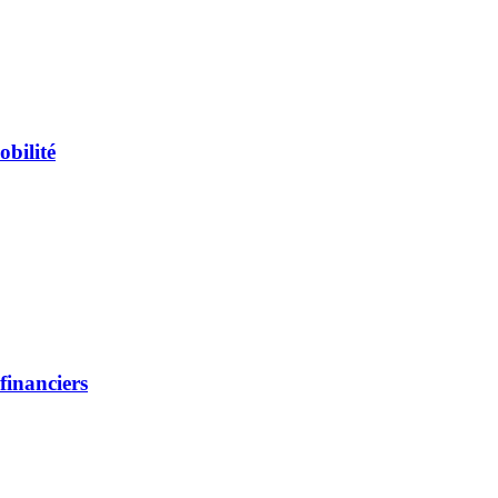
igents
obilité
de mobilité
financiers