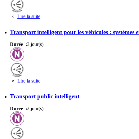
Lire la suite
de Télébillettique au cœur des enjeux commerciaux
Transport intelligent pour les véhicules : système
Durée :
3 jour(s)
Lire la suite
de Transport intelligent pour les véhicules : syst
Transport public intelligent
Durée :
2 jour(s)