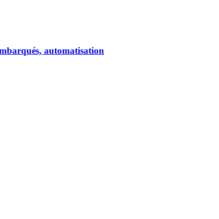
 et financiers
s embarqués, automatisation
èmes embarqués, automatisation