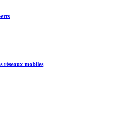
erts
 experts
es réseaux mobiles
t des réseaux mobiles