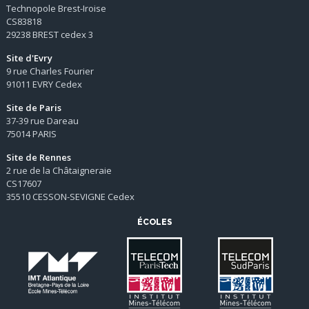
Technopole Brest-Iroise
CS83818
29238 BREST cedex 3
Site d'Evry
9 rue Charles Fourier
91011 EVRY Cedex
Site de Paris
37-39 rue Dareau
75014 PARIS
Site de Rennes
2 rue de la Châtaigneraie
CS17607
35510 CESSON-SEVIGNE Cedex
ÉCOLES