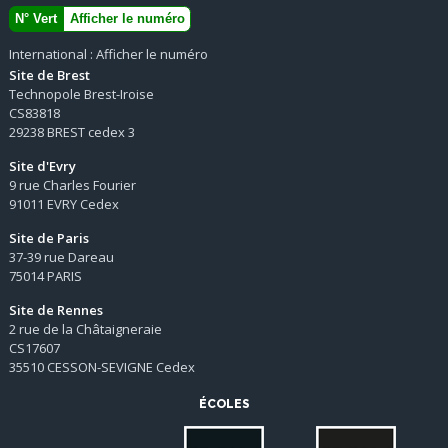
N° Vert
Afficher le numéro
International :
Afficher le numéro
Site de Brest
Technopole Brest-Iroise
CS83818
29238 BREST cedex 3
Site d'Evry
9 rue Charles Fourier
91011 EVRY Cedex
Site de Paris
37-39 rue Dareau
75014 PARIS
Site de Rennes
2 rue de la Châtaigneraie
CS17607
35510 CESSON-SEVIGNE Cedex
ÉCOLES