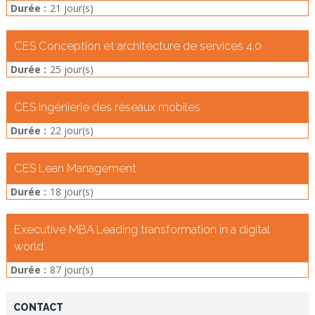
Durée :
21 jour(s)
CES Conception et architecture de services 4.0
Durée :
25 jour(s)
CES Ingénierie des réseaux mobiles
Durée :
22 jour(s)
CES Lean Management
Durée :
18 jour(s)
Executive MBA Leading transformation in a digital
world
Durée :
87 jour(s)
CONTACT