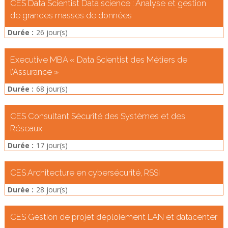
CES Data Scientist Data science : Analyse et gestion
de grandes masses de données
Durée :
26 jour(s)
Executive MBA « Data Scientist des Métiers de
l’Assurance »
Durée :
68 jour(s)
CES Consultant Sécurité des Systèmes et des
Réseaux
Durée :
17 jour(s)
CES Architecture en cybersécurité, RSSI
Durée :
28 jour(s)
CES Gestion de projet déploiement LAN et datacenter